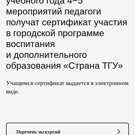
учебного года 4−5
мероприятий педагоги
получат сертификат участия
в городской программе
воспитания
и дополнительного
образования «Страна ТГУ»
Буклет программы «Страна
Учащимся сертификат выдается в электронном
ТГУ» для школьников 2025 —
виде.
2026 учебного года
Перечень экскурсий