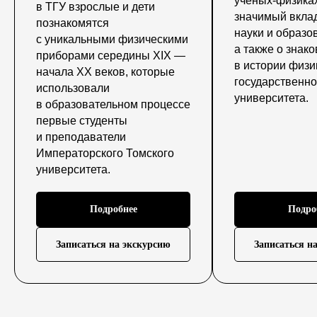
ученых-физика
в ТГУ взрослые и дети
значимый вклад
познакомятся
науки и образо
с уникальными физическими
а также о знак
приборами середины XIX —
в истории физи
начала XX веков, которые
государственно
использовали
университета.
в образовательном процессе
первые студенты
и преподаватели
Императорского Томского
университета.
Подробнее
Подро
Записаться на экскурсию
Записаться н