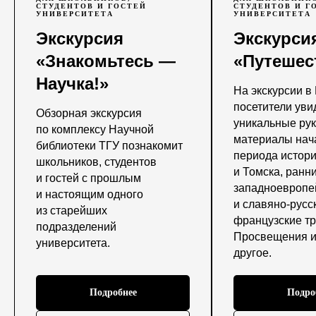
СТУДЕНТОВ И ГОСТЕЙ
СТУДЕНТОВ И Г
УНИВЕРСИТЕТА
УНИВЕРСИТЕТА
Экскурсия
Экскурси
«Знакомьтесь —
«Путешес
Научка!»
На экскурсии в
посетители уви
Обзорная экскурсия
уникальные ру
по комплексу Научной
материалы нач
библиотеки ТГУ познакомит
периода истор
школьников, студентов
и Томска, ранн
и гостей с прошлым
западноевропе
и настоящим одного
и славяно-русск
из старейших
634050, Г. ТОМСК, ПР. ЛЕ
французские тр
подразделений
Просвещения и
университета.
другое.
+7 (3822) 52-98-34
Подробнее
Подро
mustsu@mail.tsu.ru