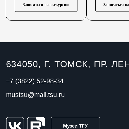
Записаться на экскурсию
Записаться н
Музеи ТГУ