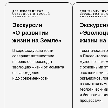
ДЛЯ ШКОЛЬНИКОВ,
ДЛЯ ШКОЛЬНИКО
СТУДЕНТОВ И ГОСТЕЙ
СТУДЕНТОВ И Г
УНИВЕРСИТЕТА
УНИВЕРСИТЕТА
Экскурсия
Экскурси
«О развитии
«Эволюц
жизни на Земле»
жизни на
В ходе экскурсии гости
Тематическая э
совершат путешествие
в Палеонтолог
в прошлое, проследят
музее познаком
эволюцию жизни от момента
с основными э
ее зарождения
эволюции жив
и до современности.
организмов, по
взаимосвязь м
геологическим
и биологическ
процессами.