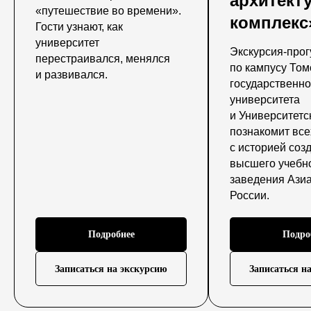
архитект
«путешествие во времени».
комплекс
Гости узнают, как
университет
Экскурсия-прог
перестраивался, менялся
по кампусу Том
и развивался.
государственно
университета
и Университетс
познакомит вс
с историей соз
высшего учебн
заведения Ази
России.
Подробнее
Подро
Записаться на экскурсию
Записаться н